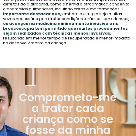
defeitos do diafragma, como a hérnia diafragmática congênita,
e anomalias pulmonares, incluindo cistos e malformações.
É
importante destacar que,
embora a cirurgia seja muitas
vezes necessária para tratar condições torácicas em crianças,
os avanços na medicina minimamente invasiva e na
broncoscopia têm permitido que muitos procedimentos
sejam realizados com técnicas menos invasivas
,
resultando em menor tempo de recuperação e menor impacto
no desenvolvimento da criança.
Comprometo-me
a tratar cada
criança como se
fosse da minha